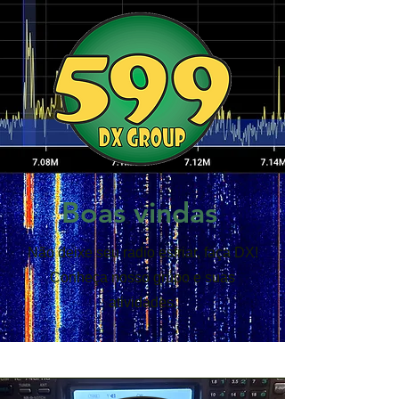
Boas vindas
Não deixe seu radio esfriar, faça DX!
Conheça nosso grupo e suas
atividades.