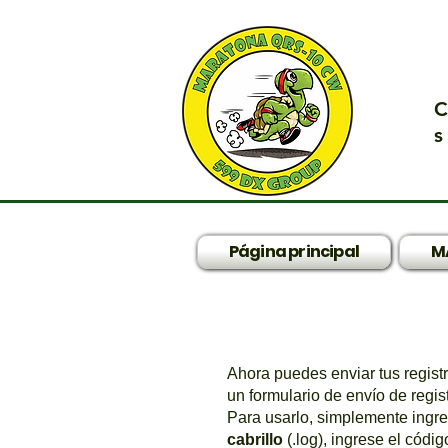
C
s
Página principal
M
Ahora puedes enviar tus regist
un formulario de envío de regis
Para usarlo, simplemente ingres
cabrillo
(.log), ingrese el códi